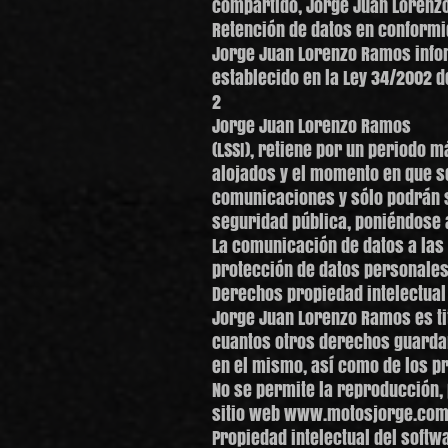
compartido, Jorge Juan Lorenzo
Retención de datos en conformid
Jorge Juan Lorenzo Ramos infor
establecido en la Ley 34/2002 d
2
Jorge Juan Lorenzo Ramos
(LSSI), retiene por un periodo 
alojados y el momento en que se 
comunicaciones y sólo podrán se
seguridad pública, poniéndose a
La comunicación de datos a las 
protección de datos personales
Derechos propiedad intelectu
Jorge Juan Lorenzo Ramos es tit
cuantos otros derechos guardan
en el mismo, así como de los p
No se permite la reproducción, 
sitio web www.motosjorge.com s
Propiedad intelectual del softw