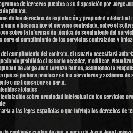
rogramas de terceros puestos a su disposición por Jorge J
ción pública.
ne de los derechos de explotación y propiedad intelectual 
alguno o licencia por el servicio contratado, sobre el soft
poco sobre la información técnica de seguimiento del servic
s para el cumplimiento de los servicios contratados y únic
del cumplimiento del contrato, el usuario necesitará autori
uedando prohibido al usuario acceder, modificar, visualizar
ropiedad de Jorge Juan Lorenzo Ramos, asumiendo la responsa
ia que se pudiera producir en los servidores y sistemas d
ente o maliciosa por su parte.
ntenidos alojados
a legislación sobre propiedad intelectual de los servicios p
de:
traria a las leyes españolas o que infrinja los derechos de t
ón de cualquier contenido que, a juicio de Jorge Juan Lorenz