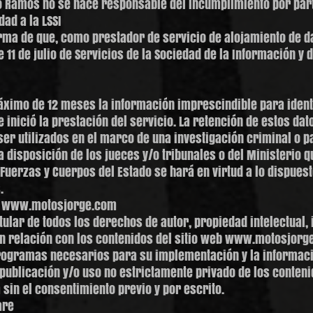
 Ramos no se hace responsable del incumplimiento por parte
ad a la LSSI
ma de que, como prestador de servicio de alojamiento de dat
e 11 de julio de Servicios de la Sociedad de la Información y
máximo de 12 meses la información imprescindible para identi
inició la prestación del servicio. La retención de estos dato
r utilizados en el marco de una investigación criminal o pa
 disposición de los jueces y/o tribunales o del Ministerio q
Fuerzas y Cuerpos del Estado se hará en virtud a lo dispues
.
al www.motosjorge.com
ular de todos los derechos de autor, propiedad intelectual,
 relación con los contenidos del sitio web www.motosjorge
rogramas necesarios para su implementación y la informaci
publicación y/o uso no estrictamente privado de los contenid
in el consentimiento previo y por escrito.
are