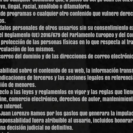
vo, ilegal, racial, xenófobo o difamatorio.
 de programas o cualquier otro contenido que vulnere derec
os.
e datos personales de otros usuarios sin su consentimiento 
el Reglamento (UE) 2016/679 del Parlamento Europeo y del Co
la protección de las personas físicas en lo que respecta al t
irculación de los mismos.
e correo del dominio y de las direcciones de correo electróni
sabilidad sobre el contenido de su web, la información trans
indicaciones de terceros y las acciones legales en referenci
ción de menores.
cto a las leyes y reglamentos en vigor y las reglas que tien
line, comercio electrónico, derechos de autor, mantenimient
e Internet.
 Juan Lorenzo Ramos por los gastos que generara la imputa
ponsabilidad fuera atribuible al usuario, incluidos honorar
na decisión judicial no definitiva.