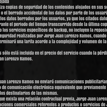
ojada
za copias de seguridad de los contenidos alojados en sus 
 o el borrado accidental de los datos por parte de los usuar
e los datos borrados por los usuarios, ya que los citados dat
ante el periodo del tiempo transcurrido desde la última cop
o los servicios específicos de backup, no incluyen la reposi
eguridad realizadas por Jorge Juan Lorenzo Ramos, cuando 
terminará una tarifa acorde a la complejidad y volumen de 
 sólo está incluida en el precio del servicio cuando la pérd
uan Lorenzo Ramos.
e Juan Lorenzo Ramos no enviará comunicaciones publicitari
o de comunicación electrónica equivalente que previamente 
os destinatarios de las mismas.
que exista una relación contractual previa, Jorge Juan Lore
aciones comerciales referentes a productos o servicios de