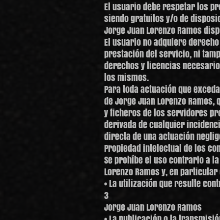
El usuario debe respetar los p
siendo gratuitos y/o de disposi
Jorge Juan Lorenzo Ramos dispo
El usuario no adquiere derecho 
prestación del servicio, ni tam
derechos y licencias necesario
los mismos.
Para toda actuación que exceda 
de Jorge Juan Lorenzo Ramos, q
y ficheros de los servidores p
derivada de cualquier incidenc
directa de una actuación neglig
Propiedad intelectual de los co
Se prohíbe el uso contrario a l
Lorenzo Ramos y, en particular 
• La utilización que resulte con
3
Jorge Juan Lorenzo Ramos
• La publicación o la transmisi