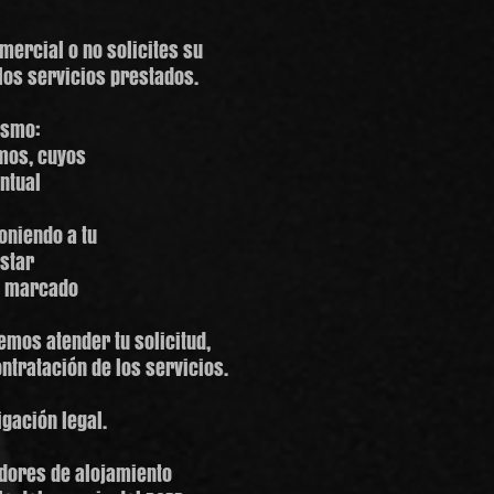
ercial o no solicites su
los servicios prestados.
ismo:
amos, cuyos
ntual
oniendo a tu
estar
el marcado
emos atender tu solicitud,
ntratación de los servicios.
gación legal.
idores de alojamiento