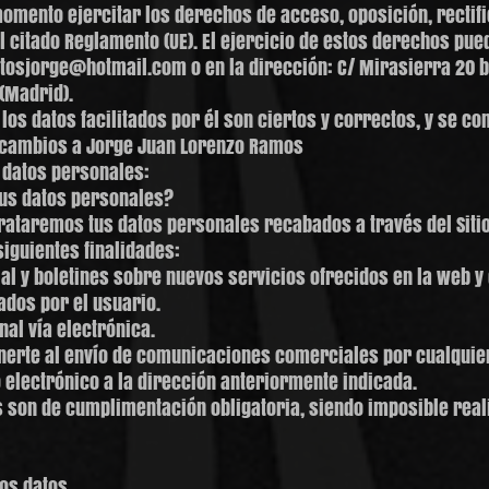
omento ejercitar los derechos de acceso, oposición, rectifi
l citado Reglamento (UE). El ejercicio de estos derechos pued
tosjorge@hotmail.com o en la dirección: C/ Mirasierra 20 bi
(Madrid).
 los datos facilitados por él son ciertos y correctos, y se
 cambios a Jorge Juan Lorenzo Ramos
s datos personales:
tus datos personales?
rataremos tus datos personales recabados a través del Siti
guientes finalidades:
al y boletines sobre nuevos servicios ofrecidos en la web y 
ados por el usuario.
al vía electrónica.
rte al envío de comunicaciones comerciales por cualquier 
electrónico a la dirección anteriormente indicada.
 son de cumplimentación obligatoria, siendo imposible reali
os datos.