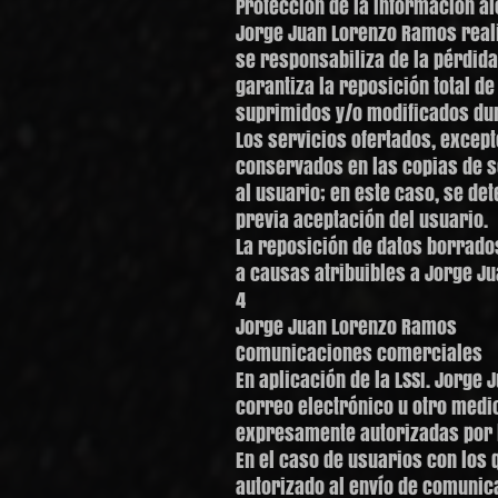
Protección de la información al
Jorge Juan Lorenzo Ramos reali
se responsabiliza de la pérdida
garantiza la reposición total d
suprimidos y/o modificados dur
Los servicios ofertados, except
conservados en las copias de s
al usuario; en este caso, se de
previa aceptación del usuario.
La reposición de datos borrados
a causas atribuibles a Jorge J
4
Jorge Juan Lorenzo Ramos
Comunicaciones comerciales
En aplicación de la LSSI. Jorg
correo electrónico u otro medi
expresamente autorizadas por l
En el caso de usuarios con los 
autorizado al envío de comunic