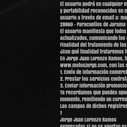
El usuario podrá en cualquier m
y portabilidad reconocidos en e
usuario a través de email a: mo
28860 - Paracuellos de Jarama 
El usuario manifiesta que todos
actualizados, comunicando los
Finalidad del tratamiento de lo
¿Con qué finalidad trataremos 
En Jorge Juan Lorenzo Ramos, t
www.motosjorge.com, con las si
1. Envío de información comerci
2. Prestar los servicios contrat
3. Enviar información promocion
Te recordamos que puedes opone
momento, remitiendo un correo 
Los campos de dichos registros
1
Jorge Juan Lorenzo Ramos
expresadas si no se aportan es