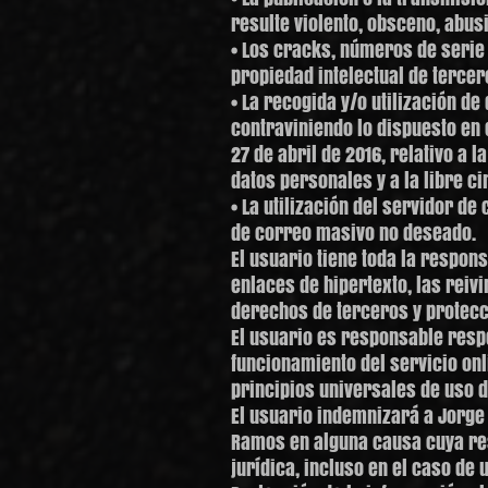
resulte violento, obsceno, abusi
• Los cracks, números de serie
propiedad intelectual de tercer
• La recogida y/o utilización d
contraviniendo lo dispuesto en 
27 de abril de 2016, relativo a 
datos personales y a la libre c
• La utilización del servidor d
de correo masivo no deseado.
El usuario tiene toda la respon
enlaces de hipertexto, las reiv
derechos de terceros y protec
El usuario es responsable respe
funcionamiento del servicio on
principios universales de uso d
El usuario indemnizará a Jorge
Ramos en alguna causa cuya res
jurídica, incluso en el caso de u