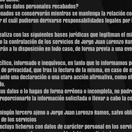
an los datos personales recabados?
nados se conservarán mientras se mantenga la relación com
r el cuál pudieran derivarse responsabilidades legales por 
realiza con las siguientes bases jurídicas que legitiman el m
y/o la contratación de los servicios de Jorge Juan Lorenzo R
án a tu disposición en todo caso, de forma previa a una eve
ecífico, informado e inequívoco, en tanto que te informamos p
 de privacidad, que tras la lectura de la misma, en caso de 
nte una declaración o una clara acción afirmativa, como 
to.
 tus datos o lo hagas de forma errónea o incompleta, no podr
roporcionarte la información solicitada o llevar a cabo la co
ningún tercero ajeno a Jorge Juan Lorenzo Ramos, salvo obli
 de los servicios
incluya ficheros con datos de carácter personal en los serv