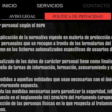
INICIO
SERVICIOS
CONTACTO
AVISO LEGAL
POLITICA DE PRIVACIDAD
r personal según el RGPD
plicación de la normativa vigente en materia de protección 
 personales que se recogen a través de los formularios del 
n en los ficheros automatizados específicos de usuarios d
atizado de los datos de carácter personal tiene como finali
eño de tareas de información, formación, asesoramiento y o
edidos a aquellas entidades que sean necesarias con el únic
teriormente expuesta.
a las medidas necesarias para garantizar la seguridad, int
uesto en el Reglamento (UE) 2016/679 del Parlamento Europeo
tección de las personas físicas en lo que respecta al tratami
mos.