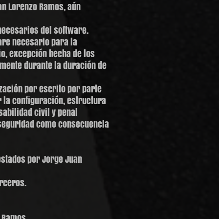
uan Lorenzo Ramos, aún
necesarios del software.
ware necesario para la
io, excepción hecha de los
amente durante la duración de
zación por escrito por parte
 la configuración, estructura
bilidad civil y penal
e seguridad como consecuencia
restados por Jorge Juan
erceros.
o Ramos,